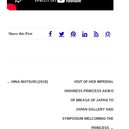
Share this Post
Post
←
HINA-MATSURI [2018]
VISIT OF HER IMPERIAL
navigation
HIGHNESS PRINCESS AKIKO
OF MIKASA OF JAPAN TO
JAPAN GALLERY AND
SYMPOSIUM WELCOMING THE
PRINCESS
→